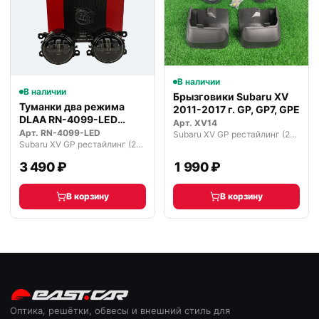
В наличии
В наличии
Брызговики Subaru XV
Туманки два режима
2011-2017 г. GP, GP7, GPE
DLAA RN-4099-LED
Арт.
XV14
светодиодные
Арт.
RN-4099-LED
Subaru XV GP рестайлинг (2015—2017)
Subaru XV GP рестайлинг (2015—2017)
3 490 ₽
1 990 ₽
В корзину
В корзину
Оптика, решётки, обвесы и внешний стиль для