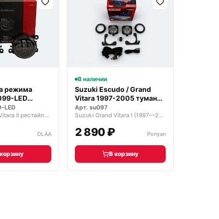
В наличии
ва режима
Suzuki Escudo / Grand
099-LED
Vitara 1997-2005 туманки
ные
ПТ…
9-LED
Арт.
su097
Suzuki Grand Vitara II рестайлинг 2 (2012—2016)
Suzuki Grand Vitara I (1997—2001)
₽
2 890 ₽
DLAA
Ponyan
 корзину
В корзину