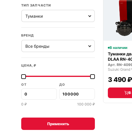
ТИП ЗАПЧАСТИ
БРЕНД
В наличии
Туманки д
DLAA RN-4
светодиод
Арт.
RN-409
ЦЕНА, ₽
3 490 
ОТ
ДО
В
0
₽
100 000
₽
Применить