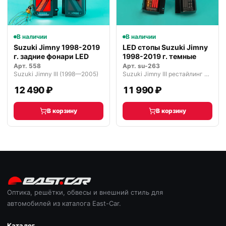
В наличии
В наличии
Suzuki Jimny 1998-2019
LED стопы Suzuki Jimny
г. задние фонари LED
1998-2019 г. темные
Арт.
558
Арт.
su-263
Suzuki Jimny III (1998—2005)
Suzuki Jimny III рестайлинг 2 (2012—2018)
12 490 ₽
11 990 ₽
В корзину
В корзину
Оптика, решётки, обвесы и внешний стиль для
автомобилей из каталога East-Car.
Каталог