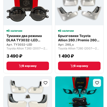
В наличии
В наличии
Туманки два режима
Брызговики Toyota
DLAA TY3032-LED
Allion 260 / Premio 260
светодиодные
2007-21г
Арт.
TY3032-LED
Арт.
260_s
Toyota Allion T260 (2007—2010)
Toyota Allion T260 (2007—2010)
3 490 ₽
1 490 ₽
В корзину
В корзину