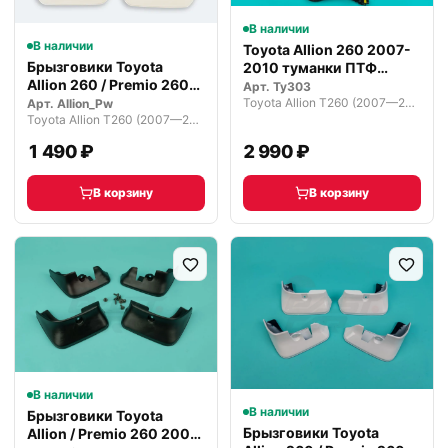
В наличии
В наличии
Toyota Allion 260 2007-
Брызговики Toyota
2010 туманки ПТФ
Allion 260 / Premio 260
комплект…
Арт.
Ty303
2007-21г
Toyota Allion T260 (2007—2010)
Арт.
Allion_Pw
Toyota Allion T260 (2007—2010)
1 490 ₽
2 990 ₽
В корзину
В корзину
В наличии
В наличии
Брызговики Toyota
Брызговики Toyota
Allion / Premio 260 2007-