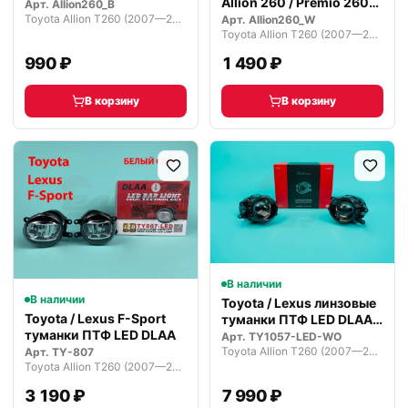
Allion 260 / Premio 260
2021 г.
Арт.
Allion260_B
2007-21г
Toyota Allion T260 (2007—2010)
Арт.
Allion260_W
Toyota Allion T260 (2007—2010)
990 ₽
1 490 ₽
В корзину
В корзину
В наличии
В наличии
Toyota / Lexus линзовые
Toyota / Lexus F-Sport
туманки ПТФ LED DLAA
туманки ПТФ LED DLAA
Prem…
Арт.
TY1057-LED-WO
Toyota Allion T260 (2007—2010)
Арт.
TY-807
Toyota Allion T260 (2007—2010)
3 190 ₽
7 990 ₽