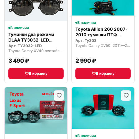
В наличии
В наличии
Toyota Allion 260 2007-
Туманки два режима
2010 туманки ПТФ
DLAA TY3032-LED
комплект…
Арт.
Ty303
светодиодные
Toyota Camry XV50 (2011—2014)
Арт.
TY3032-LED
Toyota Camry XV40 рестайлинг (2009—2011)
3 490 ₽
2 990 ₽
В корзину
В корзину
В наличии