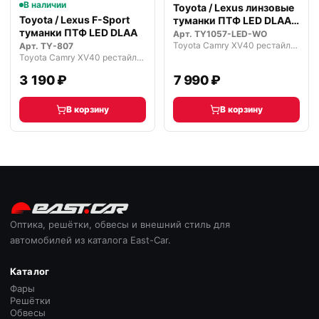
В наличии
Toyota / Lexus линзовые
Toyota / Lexus F-Sport
туманки ПТФ LED DLAA
туманки ПТФ LED DLAA
Prem…
Арт.
TY1057-LED-WO
Toyota Camry XV40 рестайлинг (2009—2011)
Арт.
TY-807
Toyota Camry XV40 рестайлинг (2009—2011)
3 190 ₽
7 990 ₽
В корзину
В корзину
Оптика, решётки, обвесы и внешний стиль для
автомобилей из каталога East-Car.
Каталог
Фары
Решётки
Обвесы