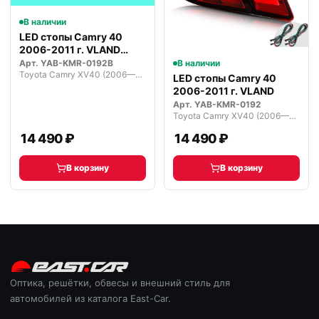
В наличии
LED стопы Camry 40
2006-2011 г. VLAND
Темные
В наличии
Арт.
YAB-KMR-0192B
Toyota Camry XV40 (2006—2009)
LED стопы Camry 40
2006-2011 г. VLAND
Арт.
YAB-KMR-0192
Toyota Camry XV40 (2006—2009)
14 490 ₽
14 490 ₽
В корзину
В корзину
Оптика, решётки, обвесы и внешний стиль для
автомобилей из каталога East-Car.