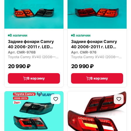
В наличии
В наличии
Задние фонари Camry
Задние фонари Camry
40 2006-2011 г. LED
40 2006-2011 г. LED
Темные
красные
Арт.
CMR-976B
Арт.
CMR-976
Toyota Camry XV40 (2006—2009)
Toyota Camry XV40 (2006—2009)
20 990 ₽
20 990 ₽
В корзину
В корзину