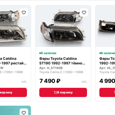
В наличии
В наличи
a Caldina
Фары Toyota Caldina
Фары To
-1997 рестайл,
ST190 1992-1997 тёмное
1992-19
стекло
те…
0W
Арт.
H_ST190B
Арт.
HL_1
 E I (1992—1998)
Toyota Carina E I (1992—1998)
Toyota Car
₽
7 490 ₽
4 990
HTL
HTL
 корзину
В корзину