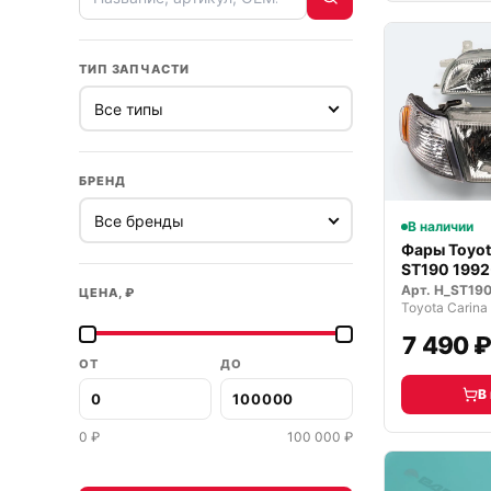
ТИП ЗАПЧАСТИ
БРЕНД
В наличии
Фары Toyot
ST190 1992
стек…
Арт.
H_ST19
ЦЕНА, ₽
Toyota Carina
7 490 
ОТ
ДО
В
0
₽
100 000
₽