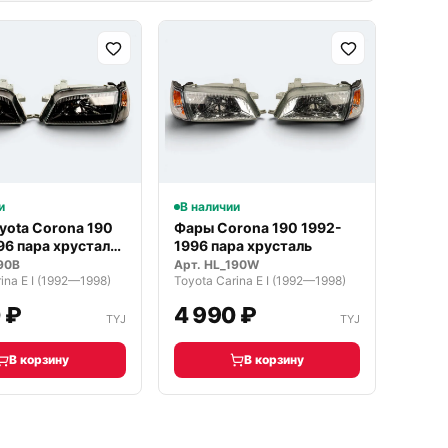
и
В наличии
yota Corona 190
Фары Corona 190 1992-
96 пара хрусталь
1996 пара хрусталь
90B
Арт.
HL_190W
ina E I (1992—1998)
Toyota Carina E I (1992—1998)
 ₽
4 990 ₽
TYJ
TYJ
В корзину
В корзину