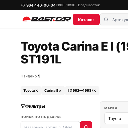
+7 964 440-00-04
11:00–18:00 · Владивосток
Каталог
Toyota Carina E I 
ST191L
Найдено
5
Toyota
Carina E
I (1992—1998)
Фильтры
МАРКА
ПОИСК ПО ПОДБОРКЕ