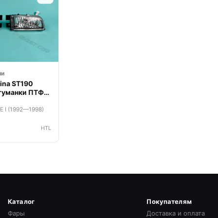
ии
dina ST190
туманки ПТФ
 E I (1992—1998)
₽
HTL
Каталог
Покупателям
Фары
Доставка и оплата