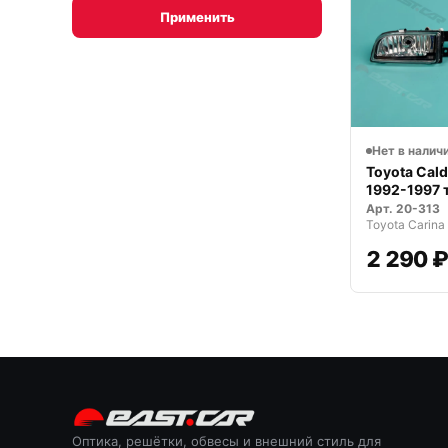
Применить
Нет в налич
Toyota Cal
1992-1997 
HTL
Арт.
20-313
Toyota Carina
2 290 
Оптика, решётки, обвесы и внешний стиль для