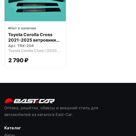
Нет в наличии
Toyota Corolla Cross
2021-2025 ветровики
дефлекто…
Арт.
TRX-204
Toyota Corolla Cross I (2020—2026)
2 790 ₽
Оптика, решётки, обвесы и внешний стиль для
автомобилей из каталога East-Car.
Каталог
Фары