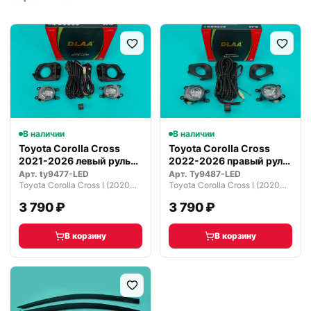
В наличии
В наличии
Toyota Corolla Cross
Toyota Corolla Cross
2021-2026 левый руль
2022-2026 правый руль
туманки…
туманк…
Арт.
ty9477-LED
Арт.
Ty9487-LED
Toyota Corolla Cross I (2020—2026)
Toyota Corolla Cross I (2020—2026)
3 790 ₽
3 790 ₽
В корзину
В корзину