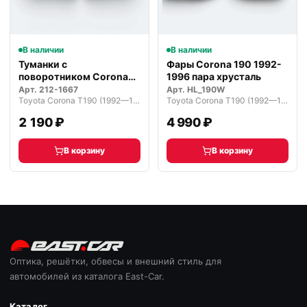
В наличии
В наличии
Туманки с
Фары Corona 190 1992-
поворотником Corona
1996 пара хрусталь
190 1994-1996 г.
Арт.
212-1667
Арт.
HL_190W
Toyota Corona T190 (1992—1998)
Toyota Corona T190 (1992—1998)
2 190 ₽
4 990 ₽
В корзину
В корзину
Оптика, решётки, обвесы и внешний стиль для
автомобилей из каталога East-Car.
Каталог