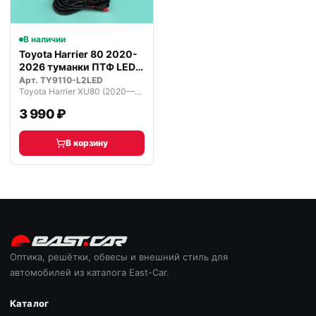
В наличии
Toyota Harrier 80 2020-
2026 туманки ПТФ LED
ДХО п…
Арт.
TY9110-L2LED
Toyota Harrier XU80 (2020—2026)
3 990 ₽
В корзину
Оптика, решётки, обвесы и внешний стиль для
автомобилей из каталога East-Car.
Каталог