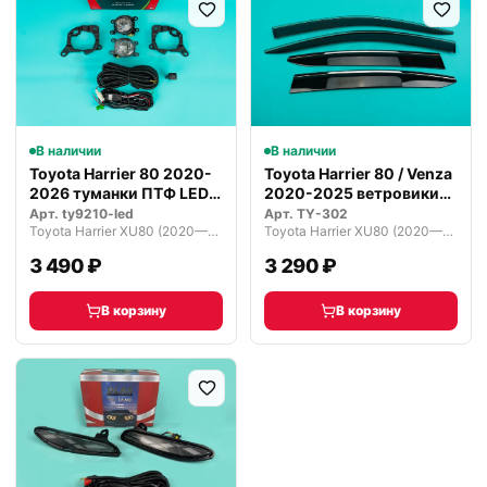
В наличии
В наличии
Toyota Harrier 80 2020-
Toyota Harrier 80 / Venza
2026 туманки ПТФ LED
2020-2025 ветровики
компл…
деф…
Арт.
ty9210-led
Арт.
TY-302
Toyota Harrier XU80 (2020—2026)
Toyota Harrier XU80 (2020—2026)
3 490 ₽
3 290 ₽
В корзину
В корзину