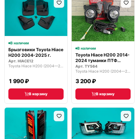
В наличии
В наличии
Брызговики Toyota Hiace
Toyota Hiace H200 2014-
H200 2004-2025 г.
2024 туманки ПТФ
Арт.
HIACE12
комплект
Toyota Hiace H200 (2004—2010)
Арт.
TY564
Toyota Hiace H200 (2004—2010)
1 990 ₽
3 200 ₽
В корзину
В корзину