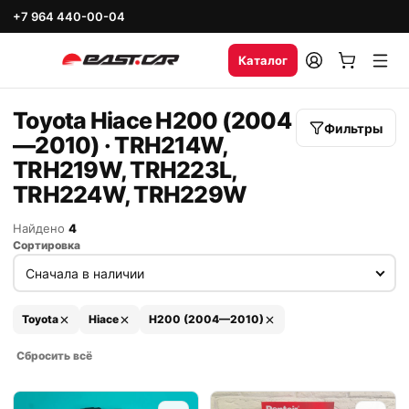
+7 964 440-00-04
Каталог
Toyota Hiace H200 (2004
Фильтры
—2010) · TRH214W,
TRH219W, TRH223L,
TRH224W, TRH229W
Найдено
4
Сортировка
Toyota
Hiace
H200 (2004—2010)
Сбросить всё