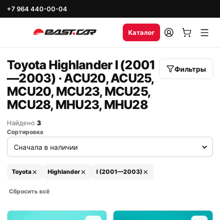
+7 964 440-00-04
Каталог
Toyota Highlander I (2001
Фильтры
—2003) · ACU20, ACU25,
MCU20, MCU23, MCU25,
MCU28, MHU23, MHU28
Найдено
3
Сортировка
Toyota
Highlander
I (2001—2003)
Сбросить всё