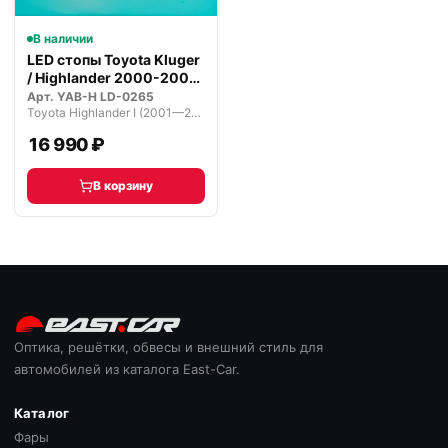
В наличии
LED стопы Toyota Kluger
/ Highlander 2000-2007
г.
Арт.
YAB-H LD-0265
Toyota Highlander I (2001—2003)
16 990 ₽
В корзину
Оптика, решётки, обвесы и внешний стиль для
автомобилей из каталога East-Car.
Каталог
Фары