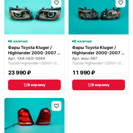
В наличии
В наличии
Фары Toyota Kluger /
Фары Toyota Kluger /
Highlander 2000-2007 г.
Highlander 2000-2007 г.
VLAND
новые
Арт.
YAA-HLD-0264
Арт.
mcu-397
Toyota Highlander I (2001—2003)
Toyota Highlander I (2001—2003)
23 990 ₽
11 990 ₽
В корзину
В корзину