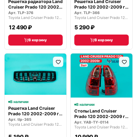
Решетка радиатора Land
Решетка Land Cruiser
Cruiser Prado 120 2002-
Prado 120 2002-2009 г.
2009
хром
Арт.
TLP-376
Арт.
TLP-366
Toyota Land Cruiser Prado 120 рестайлинг (2007—2009)
Toyota Land Cruiser Prado 120 рестайлинг (2007—2009)
12 490 ₽
5 290 ₽
В корзину
В корзину
В наличии
В наличии
Решетка Land Cruiser
Стопы Land Cruiser
Prado 120 2002-2009 г.
Prado 120 2002-2009 г.
черная
Арт.
tlp-365
Красные
Арт.
YAB-TY-0114
Toyota Land Cruiser Prado 120 рестайлинг (2007—2009)
Toyota Land Cruiser Prado 120 рестайлинг (2007—2009)
5 190 ₽
10 990 ₽