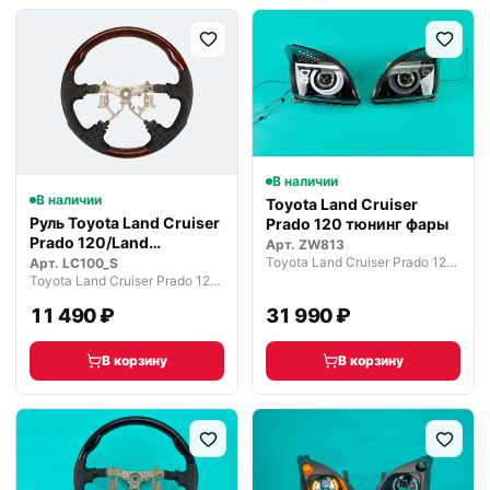
В наличии
В наличии
Toyota Land Cruiser
Руль Toyota Land Cruiser
Prado 120 тюнинг фары
Prado 120/Land
Арт.
ZW813
Cruiser100
Toyota Land Cruiser Prado 120 рестайлинг (2007—2009)
Арт.
LC100_S
Toyota Land Cruiser Prado 120 рестайлинг (2007—2009)
11 490 ₽
31 990 ₽
В корзину
В корзину