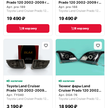
Prado 120 2002-2009 г.
Prado 120 2002-2009 г.
темные
красные
Арт.
pra-189
Арт.
pra-188
Toyota Land Cruiser Prado 120 рестайлинг (2007—2009)
Toyota Land Cruiser Prado 120 рестайлинг (2007—2009)
19 490 ₽
19 490 ₽
В корзину
В корзину
В наличии
В наличии
Toyota Land Cruiser
Тюнинг фары Land
Prado 120 2002-2009
Cruiser Prado 120 2002-
туманки П…
2009 г.
Арт.
TY040
Арт.
DGA-76
Toyota Land Cruiser Prado 120 рестайлинг (2007—2009)
Toyota Land Cruiser Prado 120 рестайлинг (2007—2009)
3 190 ₽
18 990 ₽