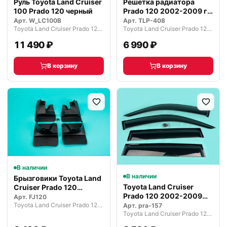
Руль Toyota Land Cruiser
Решетка радиатора
100 Prado 120 черный
Prado 120 2002-2009 г.
TRD черн…
Арт.
W_LC100B
Арт.
TLP-408
Toyota Land Cruiser Prado 120 рестайлинг (2007—2009)
Toyota Land Cruiser Prado 120 рестайлинг (2007—2009)
11 490 ₽
6 990 ₽
В корзину
В корзину
В наличии
В наличии
Брызговики Toyota Land
Toyota Land Cruiser
Cruiser Prado 120
Prado 120 2002-2009
черные
Арт.
FJ120
ветровики…
Toyota Land Cruiser Prado 120 рестайлинг (2007—2009)
Арт.
pra-157
Toyota Land Cruiser Prado 120 рестайлинг (2007—2009)