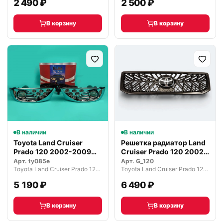
2 490 ₽
2 500 ₽
В корзину
В корзину
В наличии
В наличии
Toyota Land Cruiser
Решетка радиатор Land
Prado 120 2002-2009
Cruiser Prado 120 2002-
туманки П…
2009…
Арт.
ty085e
Арт.
G_120
Toyota Land Cruiser Prado 120 рестайлинг (2007—2009)
Toyota Land Cruiser Prado 120 рестайлинг (2007—2009)
5 190 ₽
6 490 ₽
В корзину
В корзину