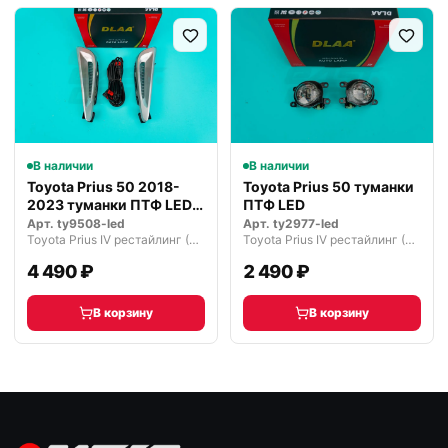
В наличии
В наличии
Toyota Prius 50 2018-
Toyota Prius 50 туманки
2023 туманки ПТФ LED
ПТФ LED
ДХО пов…
Арт.
ty9508-led
Арт.
ty2977-led
Toyota Prius IV рестайлинг (2018—2023)
Toyota Prius IV рестайлинг (2018—2023)
4 490 ₽
2 490 ₽
В корзину
В корзину