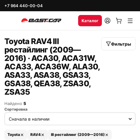
+7 964 440-00-04
Каталог
Toyota RAV4 III
Фильтры
рестайлинг (2009—
2016) · ACA30, ACA31W,
ACA33, ACA36W, ALA30,
ASA33, ASA38, GSA33,
GSA38, QEA38, ZSA30,
ZSA35
Найдено
5
Сортировка
Toyota
RAV4
III рестайлинг (2009—2016)