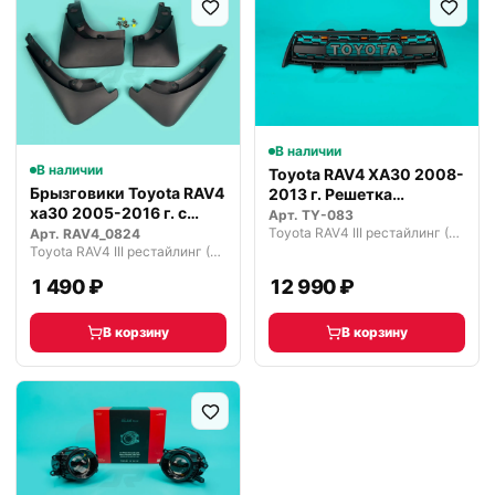
В наличии
В наличии
Toyota RAV4 XA30 2008-
Брызговики Toyota RAV4
2013 г. Решетка
ха30 2005-2016 г. с
радиатора
Арт.
TY-083
Фендер…
Toyota RAV4 III рестайлинг (2009—2016)
Арт.
RAV4_0824
Toyota RAV4 III рестайлинг (2009—2016)
1 490 ₽
12 990 ₽
В корзину
В корзину