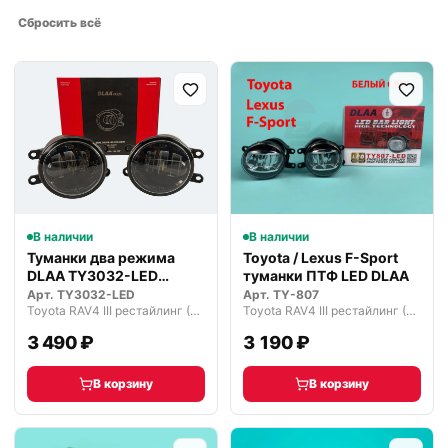
Сбросить всё
В наличии
В наличии
Туманки два режима
Toyota / Lexus F-Sport
DLAA TY3032-LED
туманки ПТФ LED DLAA
светодиодные
Арт.
TY3032-LED
Арт.
TY-807
Toyota RAV4 III рестайлинг (2009—2016)
Toyota RAV4 III рестайлинг (2009—2016)
3 490 ₽
3 190 ₽
В корзину
В корзину