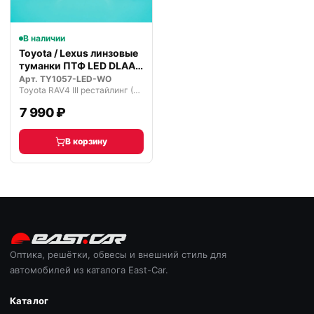
В наличии
Toyota / Lexus линзовые
туманки ПТФ LED DLAA
Prem…
Арт.
TY1057-LED-WO
Toyota RAV4 III рестайлинг (2009—2016)
7 990 ₽
В корзину
Оптика, решётки, обвесы и внешний стиль для
автомобилей из каталога East-Car.
Каталог