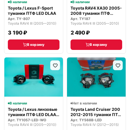
В наличии
В наличии
Toyota / Lexus F-Sport
Toyota RAV4 XA30 2005-
туманки ПТФ LED DLAA
2008 туманки ПТФ
комплект
Арт.
TY-807
Арт.
TY187
Toyota RAV4 III (2005—2010)
Toyota RAV4 III (2005—2010)
3 190 ₽
2 490 ₽
В корзину
В корзину
В наличии
Нет в наличии
Toyota / Lexus линзовые
Toyota Land Cruiser 200
туманки ПТФ LED DLAA
2012-2015 туманки ПТФ
Prem…
LED
Арт.
TY1057-LED-WO
Арт.
TY568B-LED
Toyota RAV4 III (2005—2010)
Toyota RAV4 IV (2012—2015)