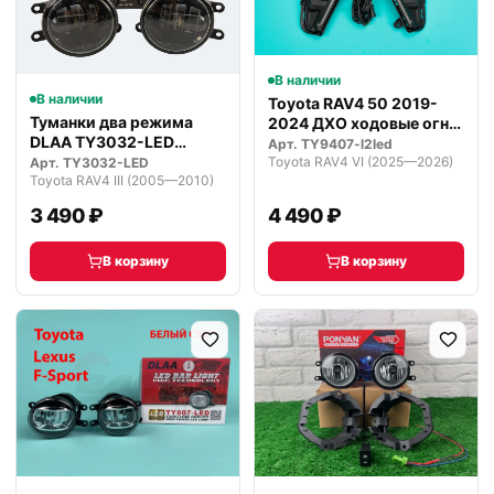
В наличии
В наличии
Toyota RAV4 50 2019-
Туманки два режима
2024 ДХО ходовые огни
DLAA TY3032-LED
поворот…
Арт.
TY9407-l2led
светодиодные
Toyota RAV4 VI (2025—2026)
Арт.
TY3032-LED
Toyota RAV4 III (2005—2010)
3 490 ₽
4 490 ₽
В корзину
В корзину