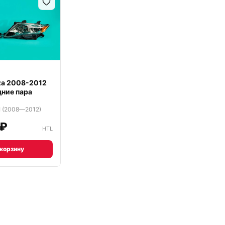
za 2008-2012
ние пара
I (2008—2012)
 ₽
HTL
 корзину