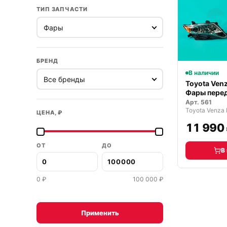
ТИП ЗАПЧАСТИ
БРЕНД
В наличии
Toyota Ven
Фары перед
Арт.
561
Toyota Venza 
ЦЕНА, ₽
11 990
ОТ
ДО
В
0
₽
100 000
₽
Применить