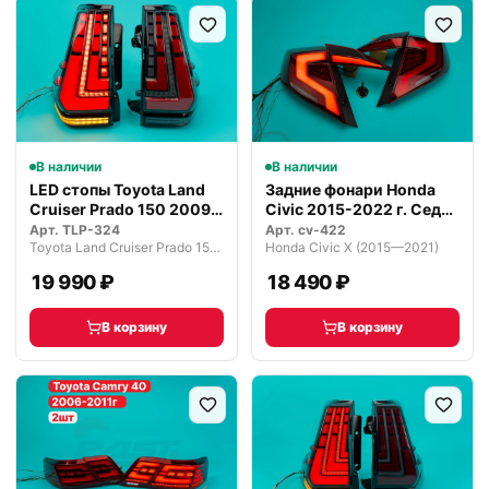
В наличии
В наличии
LED стопы Toyota Land
Задние фонари Honda
Cruiser Prado 150 2009–
Civic 2015-2022 г. Седан
2023
Крас…
Арт.
TLP-324
Арт.
cv-422
Toyota Land Cruiser Prado 150 (2009—2013)
Honda Civic X (2015—2021)
19 990 ₽
18 490 ₽
В корзину
В корзину