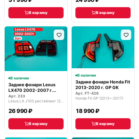
В корзину
В корзину
В наличии
В наличии
Задние фонари Honda Fit
Задние фонари Lexus
2013-2020 г. GP GK
LX470 2002-2007 г.
Арт.
FT-426
дымчатые
Арт.
233
Honda Fit GP (2013—2017)
Lexus LX J100 рестайлинг (2002—2007)
26 990 ₽
18 990 ₽
В корзину
В корзину