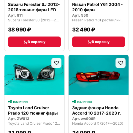
Subaru Forester SJ 2012-
Nissan Patrol Y61 2004 -
2018 тюнинг фары LED
2010 фары
светодиодные
Арт.
811
Арт.
550
Subaru Forester SJ (2012—2015)
Nissan Patrol Y61 рестайлинг (2004—2025)
38 990 ₽
32 490 ₽
В корзину
В корзину
В наличии
В наличии
Toyota Land Cruiser
Задние фонари Honda
Prado 120 тюнинг фары
Accord 10 2017-2023 г.
Арт.
ZW813
Арт.
zw906R
Toyota Land Cruiser Prado 120 (2002—2007)
Honda Accord X (2017—2020)
31 990 ₽
24 990 ₽