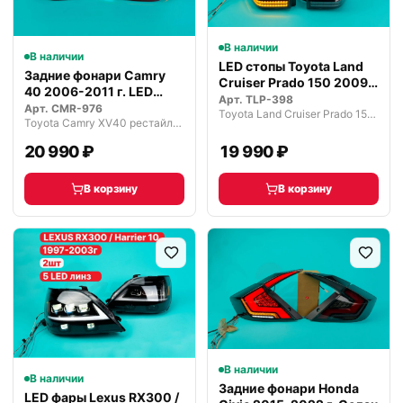
В наличии
В наличии
LED стопы Toyota Land
Задние фонари Camry
Cruiser Prado 150 2009–
40 2006-2011 г. LED
2017
Арт.
TLP-398
красные
Арт.
CMR-976
Toyota Land Cruiser Prado 150 рестайлинг (2013—2017)
Toyota Camry XV40 рестайлинг (2009—2011)
20 990 ₽
19 990 ₽
В корзину
В корзину
В наличии
В наличии
Задние фонари Honda
LED фары Lexus RX300 /