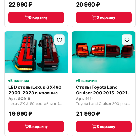
22 990 ₽
20 990 ₽
В корзину
В корзину
В наличии
В наличии
LED стопы Lexus GX460
Стопы Toyota Land
2009-2023 г. красные
Cruiser 200 2015-2021 г.
красные
Арт.
GX919
Арт.
911r
Lexus GX J150 рестайлинг (2013—2019)
Toyota Land Cruiser 200 рестайлинг 2 (2015—2021)
19 990 ₽
21 990 ₽
В корзину
В корзину