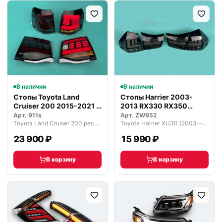
В наличии
В наличии
Стопы Toyota Land
Стопы Harrier 2003-
Cruiser 200 2015-2021 г.
2013 RX330 RX350
темные
RX270 темные
Арт.
911s
Арт.
ZW952
Toyota Land Cruiser 200 рестайлинг 2 (2015—2021)
Toyota Harrier XU30 (2003—2013)
23 900 ₽
15 990 ₽
В корзину
В корзину