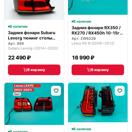
В наличии
В наличии
Задние фонари RX350 /
Задние фонари Subaru
RX270 / RX450h 10-15г
Levorg тюнинг стопы
темные
Арт.
ZW922B
темные
Lexus RX III (2008—2012)
Арт.
989
Subaru Levorg I (2014—2020)
22 490 ₽
16 990 ₽
В корзину
В корзину
В наличии
В наличии