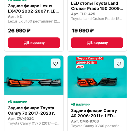
LED стопы Toyota Land
Задние фонари Lexus
Cruiser Prado 150 2009–
LX470 2002-2007 г. LED
2023
Арт.
TLP-425
Тюнинг
Арт.
lx3
Toyota Land Cruiser Prado 150 рестайлинг (2013—2017)
Lexus LX J100 рестайлинг (2002—2007)
26 990 ₽
19 990 ₽
В корзину
В корзину
В наличии
В наличии
Задние фонари Toyota
Задние фонари Camry
Camry 70 2017-2023 г.
40 2006-2011 г. LED
Арт.
ZW-903C
Темные
Арт.
CMR-976B
Toyota Camry XV70 (2017—2021)
Toyota Camry XV40 рестайлинг (2009—2011)