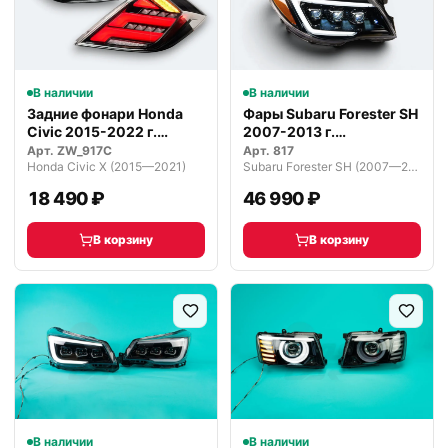
В наличии
В наличии
Задние фонари Honda
Фары Subaru Forester SH
Civic 2015-2022 г.
2007-2013 г.
Хэтчбэк пр…
Светодиодные
Арт.
ZW_917C
Арт.
817
Honda Civic X (2015—2021)
Subaru Forester SH (2007—2011)
18 490 ₽
46 990 ₽
В корзину
В корзину
В наличии
В наличии