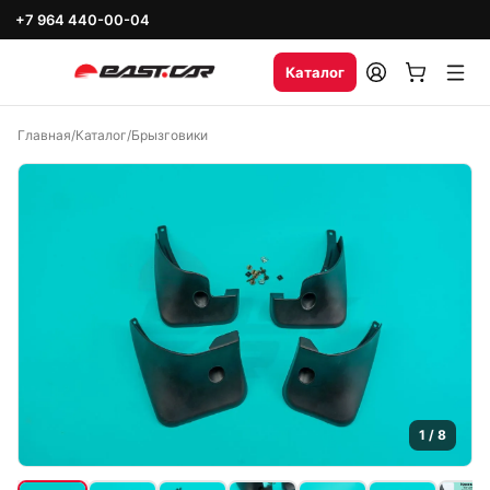
+7 964 440-00-04
Каталог
Главная
/
Каталог
/
Брызговики
1
/
8