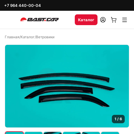
+7 964 440-00-04
Каталог
Главная
/
Каталог
/
Ветровики
1
/
6