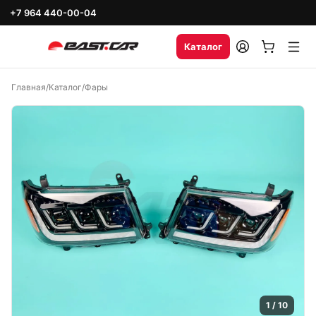
+7 964 440-00-04
Каталог
Главная
/
Каталог
/
Фары
1
/
10