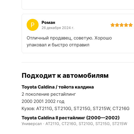
Роман
26 декабря 2024 г.
Отличный продавец, советую. Хорошо
упаковал и быстро отправил
Подходит к автомобилям
Toyota Caldina / тойота калдина
2 поколение рестайлинг
2000 2001 2002 год
Кузов: AT211G, ST210G, ST215G, ST215W, CT216G
Toyota Caldina II рестайлинг (2000—2002)
Универсал · AT211G, CT216G, ST210G, ST215G, ST215W