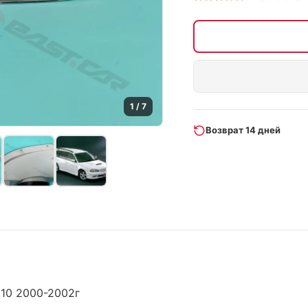
1
/
7
Возврат 14 дней
210 2000-2002г