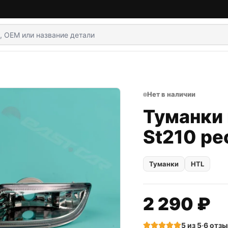
Нет в наличии
Туманки 
St210 ре
Туманки
HTL
2 290 ₽
5
из 5
·
6
отзы