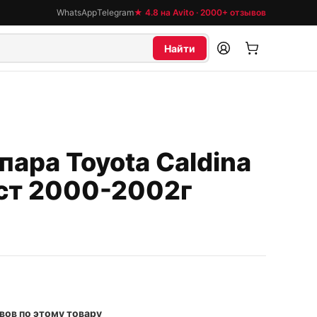
WhatsApp
Telegram
★ 4.8 на Avito · 2000+ отзывов
Найти
пара Toyota Caldina
ст 2000-2002г
вов
по этому товару