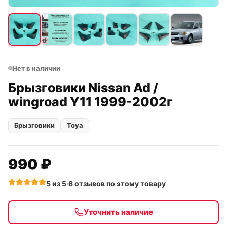
Нет в наличии
Брызговики Nissan Ad /
wingroad Y11 1999-2002г
Брызговики
Toya
990 ₽
5
из 5
·
6
отзывов
по этому товару
Уточнить наличие