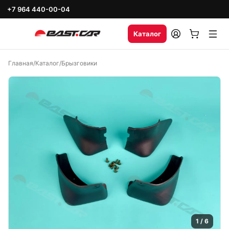
+7 964 440-00-04
Каталог
Главная
/
Каталог
/
Брызговики
1
/
6