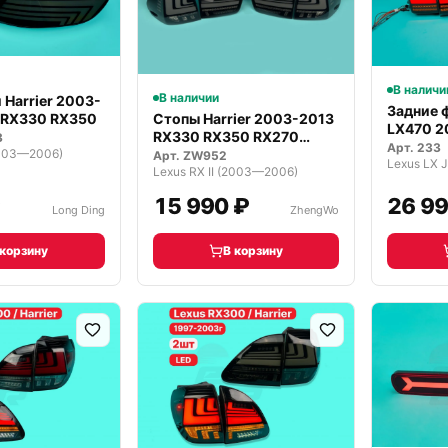
В наличи
В наличии
 Harrier 2003-
Задние 
 RX330 RX350
Стопы Harrier 2003-2013
LX470 2
RX330 RX350 RX270
3
дымчат
Арт.
233
2003—2006)
темные
Арт.
ZW952
Lexus RX II (2003—2006)
₽
15 990 ₽
26 99
Long Ding
ZhengWo
 корзину
В корзину