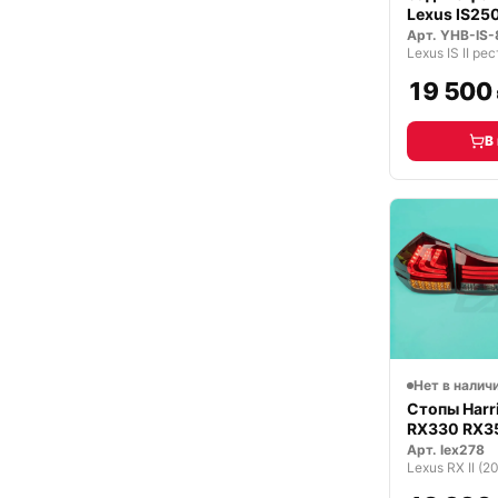
Lexus IS25
2013 г.
Арт.
YHB-IS-
19 500
В
Нет в налич
Стопы Harr
RX330 RX3
Арт.
lex278
Lexus RX II (