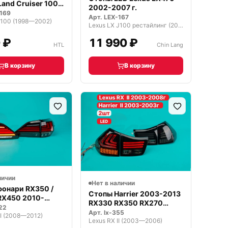
and Cruiser 100
2002-2007 г.
169
Арт.
LEX-167
J100 (1998—2002)
Lexus LX J100 рестайлинг (2002—2007)
 ₽
11 990 ₽
HTL
Chin Lang
В корзину
В корзину
личии
Нет в наличии
фонари RX350 /
Стопы Harrier 2003-2013
 RX450 2010-
RX330 RX350 RX270
22
темные
Арт.
lx-355
II (2008—2012)
Lexus RX II (2003—2006)