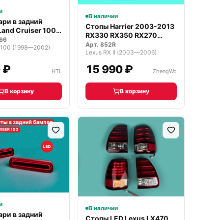
и
В наличии
ари в задний
Стопы Harrier 2003-2013
and Cruiser 100
RX330 RX350 RX270
266
красные
Арт.
852R
J100 (1998—2002)
Lexus RX II (2003—2006)
 ₽
15 990 ₽
HTL
ZhengWo
В корзину
В корзину
и
В наличии
ари в задний
Стопы LED Lexus LX470