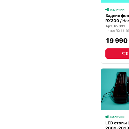
В наличии
Задние фон
RX300 / Har
2003…
Арт.
lx-331
Lexus RX I (
19 990
В
В наличии
LED стопы 
2009-2023 