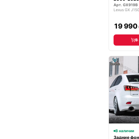
Арт.
GX919B
19 990
В
В наличии
Задние фо