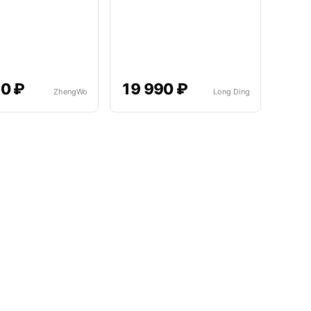
0 ₽
19 990 ₽
ZhengWo
Long Ding