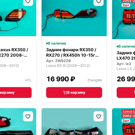
В наличии
В наличи
exus RX350 /
Задние фонари RX350 /
Задние 
X270 2008-
RX270 / RX450h 10-15г
LX470 2
темные
Арт.
ZW922B
Тюнинг
Арт.
lx3
(2008—2012)
Lexus RX III (2008—2012)
₽
16 990 ₽
26 99
HTL
ZhengWo
 корзину
В корзину