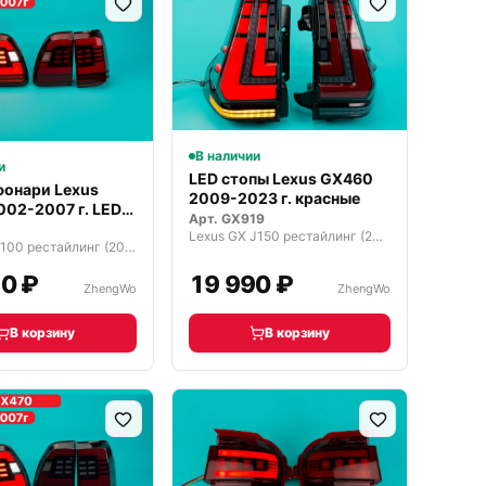
В наличии
и
LED стопы Lexus GX460
фонари Lexus
2009-2023 г. красные
002-2007 г. LED
Арт.
GX919
Lexus GX J150 рестайлинг (2013—2019)
Lexus LX J100 рестайлинг (2002—2007)
0 ₽
19 990 ₽
ZhengWo
ZhengWo
В корзину
В корзину