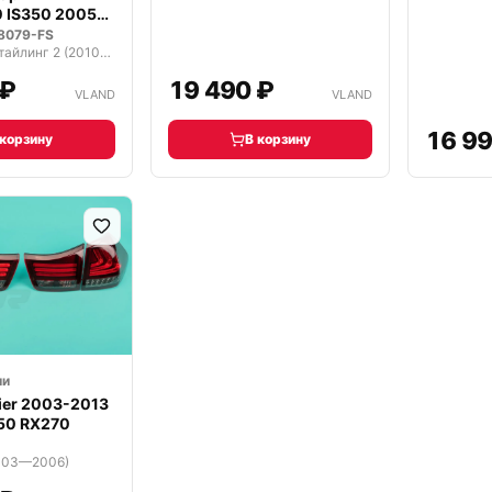
0 IS350 2005-
8079-FS
Lexus IS II рестайлинг 2 (2010—2016)
 ₽
19 490 ₽
VLAND
VLAND
16 99
 корзину
В корзину
ии
ier 2003-2013
50 RX270
2003—2006)