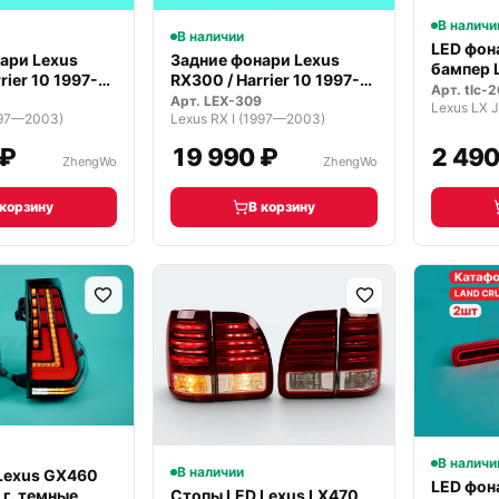
В наличи
В наличии
LED фон
ари Lexus
Задние фонари Lexus
бампер L
rier 10 1997-
RX300 / Harrier 10 1997-
LX470
Арт.
tlc-
2003…
Арт.
LEX-309
Lexus LX 
1997—2003)
Lexus RX I (1997—2003)
 ₽
19 990 ₽
2 490
ZhengWo
ZhengWo
 корзину
В корзину
В наличи
В наличии
Lexus GX460
LED фон
г. темные
Стопы LED Lexus LX470