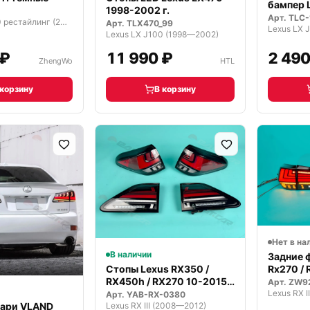
бампер L
1998-2002 г.
LX470
Арт.
TLC-
Lexus GX J150 рестайлинг (2013—2019)
Арт.
TLX470_99
Lexus LX 
Lexus LX J100 (1998—2002)
 ₽
11 990 ₽
2 490
ZhengWo
HTL
 корзину
В корзину
Нет в на
В наличии
Задние 
Rx270 /
Стопы Lexus RX350 /
2015г
RX450h / RX270 10-2015
Арт.
ZW9
Lexus RX I
г. VLA…
Арт.
YAB-RX-0380
Lexus RX III (2008—2012)
нари VLAND