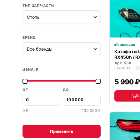
ТИП ЗАПЧАСТИ
БРЕНД
В наличии
Катафоты L
RX450h / R
2015 г.
Арт.
538
Lexus RX III 
ЦЕНА, ₽
5 990 
ОТ
ДО
В
0
₽
100 000
₽
Применить