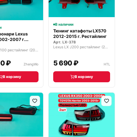
В наличии
и
Тюнинг катафоты LX570
фонари Lexus
2012-2015 г. Рестайлинг
002-2007 г.
Арт.
LX-378
ые
Lexus LX J200 рестайлинг (2012—2015)
Lexus LX J100 рестайлинг (2002—2007)
0 ₽
5 690 ₽
ZhengWo
HTL
В корзину
В корзину