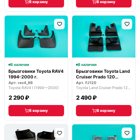
В корзину
В корзину
В наличии
В наличии
Брызговики Toyota RAV4
Брызговики Toyota Land
1994-2000 г.
Cruiser Prado 120
черные
Арт.
rav4_96
Арт.
FJ120
Toyota RAV4 I (1994—2000)
Toyota Land Cruiser Prado 120 (2002—2007)
2 290 ₽
2 490 ₽
В корзину
В корзину