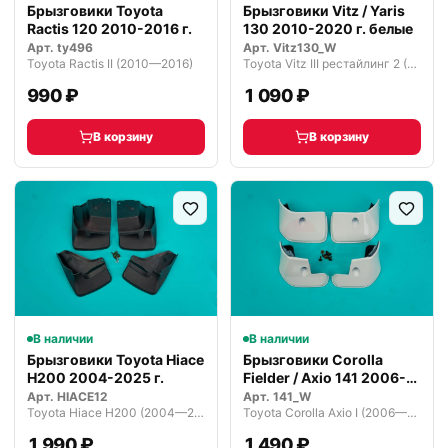
Брызговики Toyota
Брызговики Vitz / Yaris
Ractis 120 2010-2016 г.
130 2010-2020 г. белые
Арт.
ty496
Арт.
Vitz130_W
Toyota Ractis II (2010—2016)
Toyota Vitz III рестайлинг 2 (2017—2020)
990 ₽
1 090 ₽
В корзину
В корзину
В наличии
В наличии
Брызговики Toyota Hiace
Брызговики Corolla
H200 2004-2025 г.
Fielder / Axio 141 2006-
2012
Арт.
HIACE12
Арт.
141_W
Toyota Hiace H200 (2004—2010)
Toyota Corolla Axio I (2006—2008)
1 990 ₽
1 490 ₽