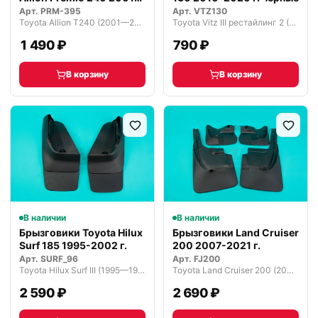
2007 г.…
Арт.
PRM-395
Арт.
VTZ130
Toyota Allion T240 (2001—2004)
Toyota Vitz III рестайлинг 2 (2017—2020)
1 490 ₽
790 ₽
В корзину
В корзину
В наличии
В наличии
Брызговики Toyota Hilux
Брызговики Land Cruiser
Surf 185 1995-2002 г.
200 2007-2021 г.
Арт.
SURF_96
Арт.
FJ200
Toyota Hilux Surf III (1995—1998)
Toyota Land Cruiser 200 (2007—2012)
2 590 ₽
2 690 ₽