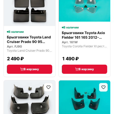
В наличии
В наличии
Брызговики Toyota Axio
Брызговики Toyota Land
Fielder 161 165 2012-
Cruiser Prado 90 95
2024…
Арт.
161W
Черные
Toyota Corolla Fielder XI рестайлинг (2015—2019)
Арт.
FJ90
Toyota Land Cruiser Prado 90 рестайлинг (1999—2002)
2 490 ₽
1 490 ₽
В корзину
В корзину