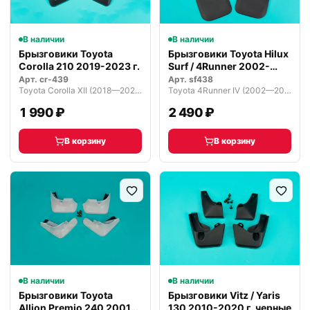
В наличии
В наличии
Брызговики Toyota
Брызговики Toyota Hilux
Corolla 210 2019-2023 г.
Surf / 4Runner 2002-
2009…
Арт.
cr-439
Арт.
sf438
Toyota Corolla XII (2018—2026)
Toyota 4Runner IV (2002—2005)
1 990 ₽
2 490 ₽
В корзину
В корзину
В наличии
В наличии
Брызговики Toyota
Брызговики Vitz / Yaris
Allion Premio 240 2001-
130 2010-2020 г. черные