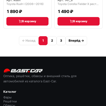
Арт.
Rush
Арт.
141_S
Toyota Rush I (2006—2016)
Toyota Corolla Fielder X рестайлинг (2008—2013)
1 890 ₽
1 490 ₽
В корзину
В корзину
← Назад
1
2
3
Вперёд →
Оптика, решётки, обвесы и внешний стиль для
автомобилей из каталога East-Car.
Каталог
Фары
Решётки
Обвесы