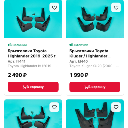
В наличии
В наличии
Брызговики Toyota
Брызговики Toyota
Highlander 2019-2025 г.
Kluger / Highlander
2000-2007 г.
Арт.
hl441
Арт.
kl440
Toyota Highlander IV (2019—2026)
Toyota Kluger XU20 (2000—2003)
2 490 ₽
1 990 ₽
В корзину
В корзину