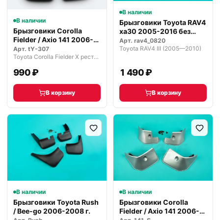
В наличии
В наличии
Брызговики Toyota RAV4
Брызговики Corolla
ха30 2005-2016 без
Fielder / Axio 141 2006-
фендеров
Арт.
rav4_0820
2012
Toyota RAV4 III (2005—2010)
Арт.
tY-307
Toyota Corolla Fielder X рестайлинг (2008—2013)
990 ₽
1 490 ₽
В корзину
В корзину
В наличии
В наличии
Брызговики Toyota Rush
Брызговики Corolla
/ Bee-go 2006-2008 г.
Fielder / Axio 141 2006-
2012