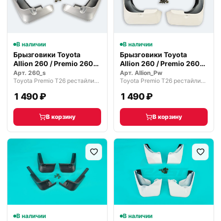
В наличии
В наличии
Брызговики Toyota
Брызговики Toyota
Allion 260 / Premio 260
Allion 260 / Premio 260
2007-21г
2007-21г
Арт.
260_s
Арт.
Allion_Pw
Toyota Premio T26 рестайлинг 2 (2016—2021)
Toyota Premio T26 рестайлинг 2 (2016—2021)
1 490 ₽
1 490 ₽
В корзину
В корзину
В наличии
В наличии