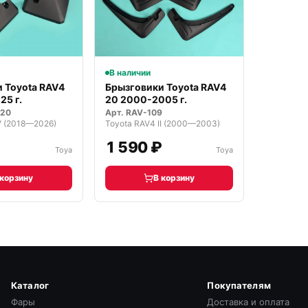
В наличии
 Toyota RAV4
Брызговики Toyota RAV4
25 г.
20 2000-2005 г.
020
Арт.
RAV-109
V (2018—2026)
Toyota RAV4 II (2000—2003)
₽
1 590 ₽
Toya
Toya
 корзину
В корзину
Каталог
Покупателям
Фары
Доставка и оплата