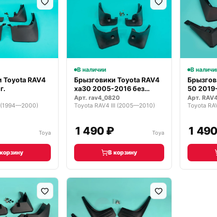
В наличии
В наличи
 Toyota RAV4
Брызговики Toyota RAV4
Брызгов
г.
ха30 2005-2016 без
50 2019-
фендеров
ADVENT
Арт.
rav4_0820
Арт.
RAV
I (1994—2000)
Toyota RAV4 III (2005—2010)
Toyota RA
₽
1 490 ₽
1 490
Toya
Toya
 корзину
В корзину