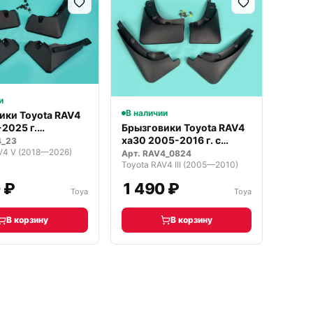
и
В наличии
ики Toyota RAV4
2025 г.
Брызговики Toyota RAV4
URE
ха30 2005-2016 г. с
4_23
V4 V (2018—2026)
Фендер…
Арт.
RAV4_0824
Toyota RAV4 III (2005—2010)
 ₽
1 490 ₽
Toya
Toya
В корзину
В корзину