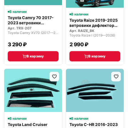
В наличии
В наличии
Toyota Camry 70 2017-
Toyota Raize 2019-2025
2023 ветровики
ветровики дефлекторы
дефлекторы ок…
Арт.
TRX-207
окон…
Арт.
RAIZE_BK
Toyota Camry XV70 (2017—2021)
Toyota Raize I (2019—2026)
3 290 ₽
2 990 ₽
В корзину
В корзину
В наличии
В наличии
Toyota Land Cruiser
Toyota C-HR 2016-2023