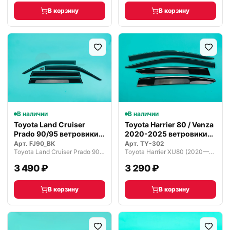
В корзину
В корзину
В наличии
В наличии
Toyota Land Cruiser
Toyota Harrier 80 / Venza
Prado 90/95 ветровики
2020-2025 ветровики
дефлект…
деф…
Арт.
FJ90_BK
Арт.
TY-302
Toyota Land Cruiser Prado 90 рестайлинг (1999—2002)
Toyota Harrier XU80 (2020—2026)
3 490 ₽
3 290 ₽
В корзину
В корзину