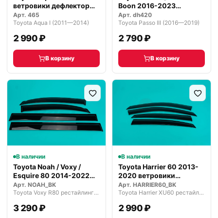
ветровики дефлекторы
Boon 2016-2023
окон P…
ветровики…
Арт.
465
Арт.
dh420
Toyota Aqua I (2011—2014)
Toyota Passo III (2016—2019)
2 990 ₽
2 790 ₽
В корзину
В корзину
В наличии
В наличии
Toyota Noah / Voxy /
Toyota Harrier 60 2013-
Esquire 80 2014-2022
2020 ветровики
ветрови…
дефлекторы…
Арт.
NOAH_BK
Арт.
HARRIER60_BK
Toyota Voxy R80 рестайлинг (2017—2021)
Toyota Harrier XU60 рестайлинг (2017—2020)
3 290 ₽
2 990 ₽