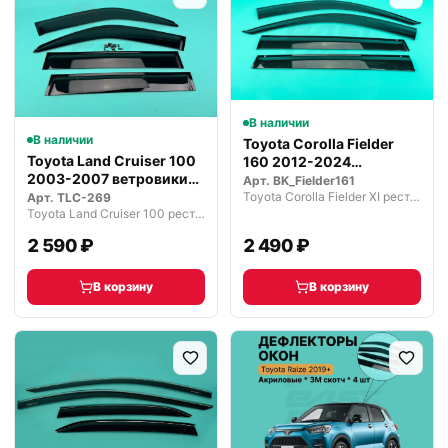
В наличии
В наличии
Toyota Corolla Fielder
Toyota Land Cruiser 100
160 2012-2024
2003-2007 ветровики
ветровики де…
Арт.
BK_Fielder161
дефле…
Toyota Corolla Fielder XI рестайлинг (2015—2019)
Арт.
TLC-269
Toyota Land Cruiser 100 рестайлинг 2 (2005—2007)
2 590 ₽
2 490 ₽
В корзину
В корзину