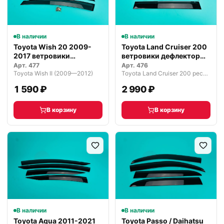
В наличии
В наличии
Toyota Wish 20 2009-
Toyota Land Cruiser 200
2017 ветровики
ветровики дефлекторы
дефлекторы око…
окон…
Арт.
477
Арт.
476
Toyota Wish II (2009—2012)
Toyota Land Cruiser 200 рестайлинг 2 (2015—2021)
1 590 ₽
2 990 ₽
В корзину
В корзину
В наличии
В наличии
Toyota Aqua 2011-2021
Toyota Passo / Daihatsu