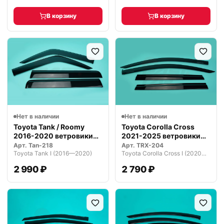
В корзину
В корзину
Нет в наличии
Нет в наличии
Toyota Tank / Roomy
Toyota Corolla Cross
2016-2020 ветровики
2021-2025 ветровики
дефлектор…
дефлекто…
Арт.
Tan-218
Арт.
TRX-204
Toyota Tank I (2016—2020)
Toyota Corolla Cross I (2020—2026)
2 990 ₽
2 790 ₽