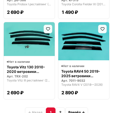
Арт.
pb-386
Арт.
kl-315
Toyota Probox I рестайлинг (2014—2026)
Toyota Corolla Fielder XI (2012—2016)
2 690 ₽
1 490 ₽
Нет в наличии
Нет в наличии
Toyota Vitz 130 2010-
Toyota RAV4 50 2019-
2020 ветровики
2025 ветровики
дефлекторы ок…
Арт.
TRX-202
дефлекторы око…
Toyota Vitz III рестайлинг (2014—2016)
Арт.
7011-9032
Toyota RAV4 V (2018—2026)
2 690 ₽
2 890 ₽
← Назад
1
2
Вперёд →