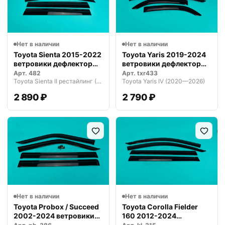
Нет в наличии
Нет в наличии
Toyota Sienta 2015-2022
Toyota Yaris 2019-2024
ветровики дефлекторы
ветровики дефлекторы
окон…
окон…
Арт.
482
Арт.
txr433
Toyota Sienta II рестайлинг (2018—2022)
Toyota Yaris IV (2020—2026)
2 890 ₽
2 790 ₽
Нет в наличии
Нет в наличии
Toyota Probox / Succeed
Toyota Corolla Fielder
2002-2024 ветровики
160 2012-2024
дефле…
ветровики де…