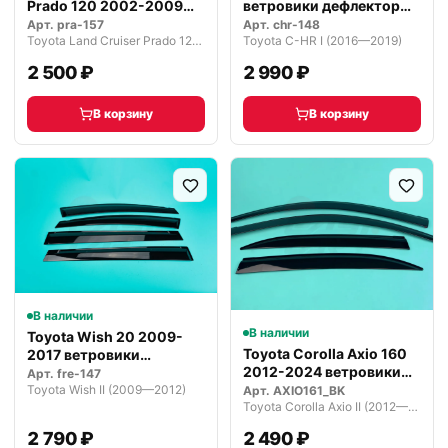
Prado 120 2002-2009
ветровики дефлекторы
ветровики…
окон P…
Арт.
pra-157
Арт.
chr-148
Toyota Land Cruiser Prado 120 рестайлинг (2007—2009)
Toyota C-HR I (2016—2019)
2 500 ₽
2 990 ₽
В корзину
В корзину
В наличии
В наличии
Toyota Wish 20 2009-
Toyota Corolla Axio 160
2017 ветровики
2012-2024 ветровики
дефлекторы око…
Арт.
fre-147
дефле…
Toyota Wish II (2009—2012)
Арт.
AXIO161_BK
Toyota Corolla Axio II (2012—2015)
2 790 ₽
2 490 ₽